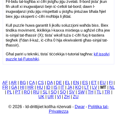
Fil-bidu tal-logħba xi ċifri jistgħu jiġu żvelati. Il-bord jista' jkun
fih ukoll xi inugwaljanzi bejn iċ-ċelloli tal-bord; dawn l-
inugwaljanzi jridu jiġu rrispettati u jistgħu jintużaw bħala ħjiel
biex jiġu skoperti ċ-ċifri moħbija li jifdal.
Kull puzzle huwa garantit li jkollu soluzzjoni waħda biss. Biex
tindika moviment, ikklikkja l-kaxxa mixtieqa u agħżel ċifra jew
is-sinjal tat-tħassir (X); tista' wkoll tuża ċ-ċifri fuq it-tastiera
tiegħek (f'dan il-każ, iċ-ċifra 0 hija ekwivalenti għas-sinjal tat-
tħassir).
Għal pariri u tekniki, tista' tiċċekkja t-tutorial tagħna:
kif issolvi
puzzle tal-Futoshiki
.
AF
|
AR
|
BG
|
CA
|
CS
|
DA
|
DE
|
EL
|
EN
|
ES
|
ET
|
EU
|
FI
|
FR
|
GA
|
HI
|
HR
|
HU
|
ID
|
IS
|
IT
|
JA
|
KO
|
LT
|
LV
|
MT
|
NL
|
PL
|
PT
|
RO
|
RU
|
SL
|
SO
|
SQ
|
SV
|
SW
|
TH
|
TL
|
TR
|
UK
|
UR
|
VI
|
ZH
|
ZU
© 2026 - Id-drittijiet kollha riżervati -
Dwar
-
Politika tal-
Privatezza