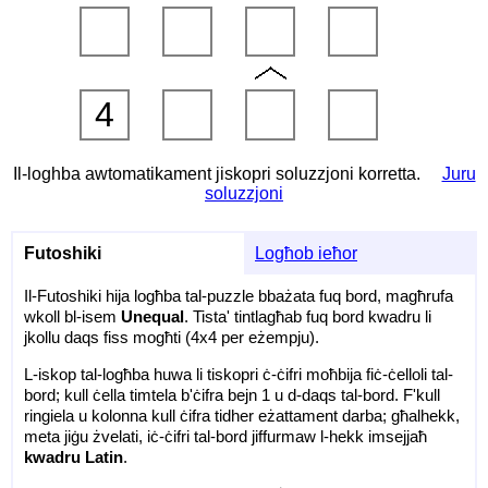
4
Il-loghba awtomatikament jiskopri soluzzjoni korretta.
Juru
soluzzjoni
Futoshiki
Logħob ieħor
Il-Futoshiki hija logħba tal-puzzle bbażata fuq bord, magħrufa
wkoll bl-isem
Unequal
. Tista' tintlagħab fuq bord kwadru li
jkollu daqs fiss mogħti (4x4 per eżempju).
L-iskop tal-logħba huwa li tiskopri ċ-ċifri moħbija fiċ-ċelloli tal-
bord; kull ċella timtela b'ċifra bejn 1 u d-daqs tal-bord. F'kull
ringiela u kolonna kull ċifra tidher eżattament darba; għalhekk,
meta jiġu żvelati, iċ-ċifri tal-bord jiffurmaw l-hekk imsejjaħ
kwadru Latin
.